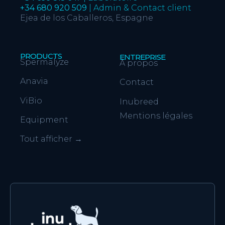
+34 680 920 509
| Admin & Contact client
Ejea de los Caballeros, Espagne
PRODUCTS
ENTREPRISE
Spermalyze
À propos
Anavia
Contact
ViBio
Inubreed
Mentions légales
Equipment
Tout afficher
→