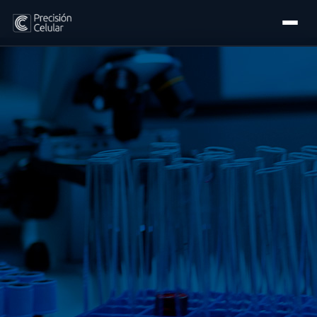
Accueil
Produits
Spermalyze
Anavia
ViBio
Équipement
À propos
Contact