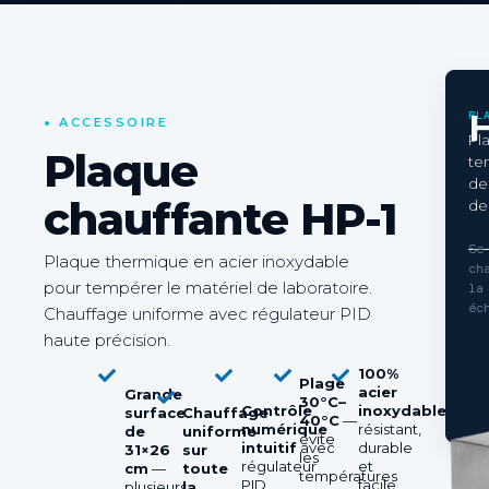
H
PL
•
ACCESSOIRE
Pl
Plaque
te
de
chauffante HP-1
de
Se
Plaque thermique en acier inoxydable
ch
pour tempérer le matériel de laboratoire.
la
éc
Chauffage uniforme avec régulateur PID
haute précision.
100%
Plage
acier
Grande
30°C–
Contrôle
inoxydable
—
surface
Chauffage
40°C
—
numérique
résistant,
de
uniforme
évite
intuitif
avec
durable
31×26
sur
les
régulateur
et
cm
—
toute
températures
PID
facile
plusieurs
la