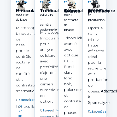
PC-200
PC-400
PC-600
PC-800
Usage
Analyse
Binoculaire
Trinoculaire
Fond
Recherche
Trinoculaire avancé
Trinoculaire premium
routinier
cellulaire
noir +
et
de base
+
contraste
production
caméra
de
Microscope
Optique
optionnelle
phases
Microscope
binoculaire
CCIS
Trinoculaire
trinoculaire
de
infinie
avancé
pour
base
haute
avec
analyse
pour le
efficacité.
optique
cellulaire
contrôle
Idéal
UCIS.
avec
routinier
pour la
Fond
possibilité
de
recherche
clair,
d’ajouter
motilité
et la
fond
une
et la
production
noir,
caméra
contrastation
de
polariseur
numérique
spermatique.
doses.
Adaptab
et
en
à
Cabezal
Binocular
contraste
option.
Spermalyze
.
Interpupillaire
52–
de
Cabezal
Trinocular
75
Cabezal
Trinocular
phases
mm
Interpupillaire
52–