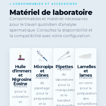
•
CONSOMMABLES ET ACCESSOIRES
Matériel de laboratoire
Consommables et matériel nécessaires
pour le travail quotidien d’analyse
spermatique. Consultez la disponibilité et
la compatibilité avec votre configuration.
Huile
Micropipettes
Pipettes
Lamelles
Pipettes
d'immersion
et
et
de
et
cônes
lames
Matériel
Matériel
Nigrosine-
laboratoire
de
en verre
Éosine
pour la
Réactifs
pipetage
pour la
manipulation
pour la
pour la
préparation
et le
coloration
préparation
des
transfert
et
et la
échantillons
d’échantillons