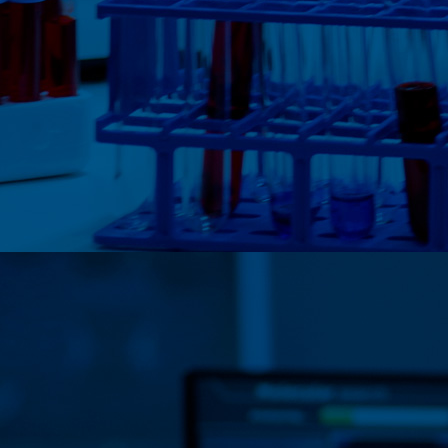
ES
/
EN
/
FR
Nous contacter