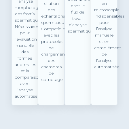
l’analyse
dilution
en
dans le
morphologique
des
microscopie.
flux de
des frottis
échantillons
Indispensables
travail
spermatiques.
spermatiques.
pour
d’analyse
Nécessaires
Compatibles
l’analyse
spermatique.
pour
avec les
manuelle
l’évaluation
protocoles
et en
manuelle
de
complément
des
chargement
de
formes
des
l’analyse
anormales
chambres
automatisée.
et la
de
comparaison
comptage.
avec
l’analyse
automatisée.